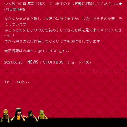
少人数での貸切等も対応していますのでお気軽に相談してくださいね★
(前日要予約)
なかなかまだまだ難しい状況ではありますが、お会いできるのを楽しみ
にしています。
ふらっとお久しぶりの方も初めましてさんも顔を見に来てやってくださ
～い！
できる限りの感染対策しながらいつでもお待ちしています。
最新情報はTwitter：@SHORTBUS_0922
NEWS
2021.06.23
SHORTBUS（ショートバス）
｜
｜
1
…
2
3
14
次へ »