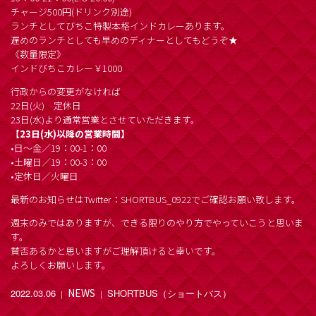
チャージ500円(ドリンク別途)
ランチとしてびちこ特製本格インドカレーあります。
遅めのランチとしても早めのディナーとしてもどうぞ★
《数量限定》
インドびちこカレー￥1000
行政からの変更がなければ
22日(火) 定休日
23日(水)より通常営業とさせていただきます。
【23日(水)以降の営業時間】
•日～金／19：00-1：00
•土曜日／19：00-3：00
•定休日／火曜日
最新のお知らせはTwitter：SHORTBUS_0922でご確認お願い致します。
週末のみではありますが、できる限りのやり方でやっていこうと思いま
す。
賛否あるかと思いますがご理解頂けると幸いです。
よろしくお願いします。
NEWS
2022.03.06
SHORTBUS（ショートバス）
｜
｜