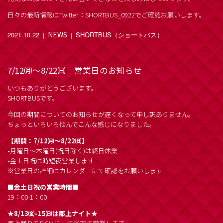
日々の最新情報はTwitter：SHORTBUS_0922でご確認お願いします。
NEWS
2021.10.22
SHORTBUS（ショートバス）
｜
｜
7/12㈪～8/22㈰ 営業日のお知らせ
いつもありがとうございます。
SHORTBUSです。
今回の期間についてのお知らせが遅くなって申し訳ありません。
ちょっといろいろ悩んでこんな感じになりました。
【期間：7/12㈪～8/22㈰】
•月曜日～木曜日(祝日除く)は終日休業
•金土日祝は時短夜営業します
※営業日の詳細はカレンダーにて確認をお願いします
■金土日祝の営業時間■
19：00-1：00
★8/13㈮-15㈰は郡上ナイト★