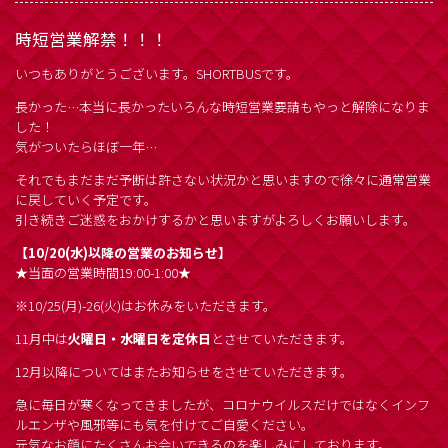
時短営業解禁！！！
いつもありがとうございます。SHORTBUSです。
長かった…本当に長かったいろんな時短営業要請もやっと解除になりま
した！
気がついたらほぼ一年…
それでもまだまだ予断は許さない状況かと思いますので徐々に通常営業
に戻していく予定です。
引き続きご迷惑をおかけするかと思いますがよろしくお願いします。
【10/20(水)以降の営業のお知らせ】
★当面の営業時間19:00-1:00★
※10/25(月)-26(火)はお休みをいただきます。
11月中は
火曜日・水曜日を定休日
とさせていただきます。
12月以降についてはまたお知らせをさせていただきます。
急に毎日が寒くなってきましたが、コロナウイルスだけではなくインフ
ルエンザや風邪等にも気を付けてご自愛ください。
元気なお顔にたくさんお会いできるのを楽しみにしております。