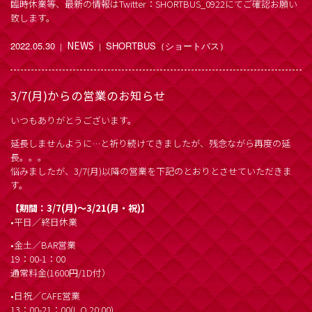
臨時休業等、最新の情報はTwitter：SHORTBUS_0922にてご確認お願い
致します。
NEWS
2022.05.30
SHORTBUS（ショートバス）
｜
｜
3/7(月)からの営業のお知らせ
いつもありがとうございます。
延長しませんように…と祈り続けてきましたが、残念ながら再度の延
長。。。
悩みましたが、3/7(月)以降の営業を下記のとおりとさせていただきま
す。
【期間：3/7(月)～3/21(月・祝)】
•平日／終日休業
•金土／BAR営業
19：00-1：00
通常料金(1600円/1D付）
•日祝／CAFE営業
13：00-21：00(L.O 20:00)