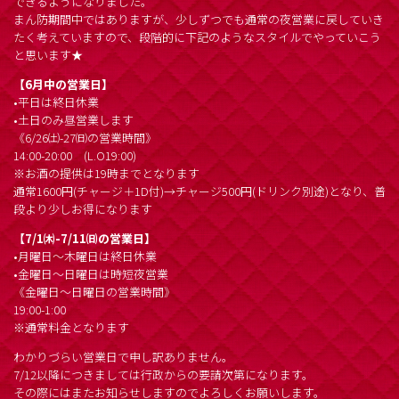
できるようになりました。
まん防期間中ではありますが、少しずつでも通常の夜営業に戻していき
たく考えていますので、段階的に下記のようなスタイルでやっていこう
と思います★
【6月中の営業日】
•平日は終日休業
•土日のみ昼営業します
《6/26㈯-27㈰の営業時間》
14:00-20:00 (L.O19:00)
※お酒の提供は19時までとなります
通常1600円(チャージ＋1D付)→チャージ500円(ドリンク別途)となり、普
段より少しお得になります
【7/1㈭-7/11㈰の営業日】
•月曜日～木曜日は終日休業
•金曜日～日曜日は時短夜営業
《金曜日～日曜日の営業時間》
19:00-1:00
※通常料金となります
わかりづらい営業日で申し訳ありません。
7/12以降につきましては行政からの要請次第になります。
その際にはまたお知らせしますのでよろしくお願いします。